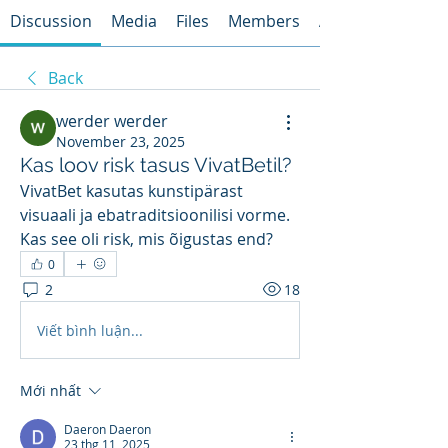
Discussion
Media
Files
Members
About
Back
werder werder
November 23, 2025
Kas loov risk tasus VivatBetil?
VivatBet kasutas kunstipärast 
visuaali ja ebatraditsioonilisi vorme. 
Kas see oli risk, mis õigustas end?
0
2
18
Viết bình luận...
Mới nhất
Daeron Daeron
23 thg 11, 2025