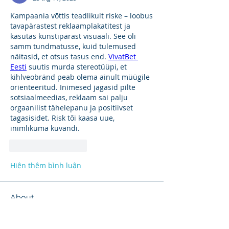
Kampaania võttis teadlikult riske – loobus 
tavapärastest reklaamplakatitest ja 
kasutas kunstipärast visuaali. See oli 
samm tundmatusse, kuid tulemused 
näitasid, et otsus tasus end. 
VivatBet 
Eesti
 suutis murda stereotüüpi, et 
kihlveobränd peab olema ainult müügile 
orienteeritud. Inimesed jagasid pilte 
sotsiaalmeedias, reklaam sai palju 
orgaanilist tähelepanu ja positiivset 
tagasisidet. Risk tõi kaasa uue, 
inimlikuma kuvandi.
Thích
Phản hồi
Hiện thêm bình luận
About
Product support and best practices
shared with fellow owners
...