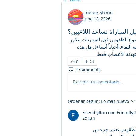
Leelee Stone
June 18, 2026
المباراة تساعد اللاعبين؟
أثناء متابعتي لبعض التحليلات الرياضية لاحظت أن موضوع الطقوس قبل المباريات يتكرر 
كثيراً، مثل لمس العشب أو ترديد كلمات معينة قبل بداية اللقاء. أحياناً أتساءل هل هذه 
 لتهدئة الأعصاب فقط
0
2 Comments
Escribir un comentario...
Ordenar según:
Lo más nuevo
FriendlyRaccoon Friendly
25 jun
من خلال قراءتي وتجربتي في متابعة كرة القدم، هذه الطقوس تعتبر جزء من 