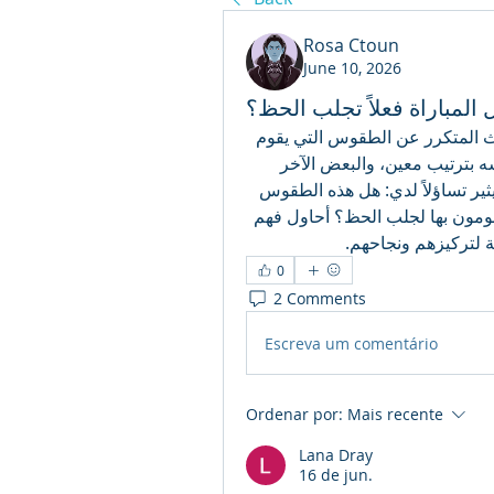
Rosa Ctoun
June 10, 2026
المباراة فعلاً تجلب الحظ؟
في وسائل الإعلام الرياضية مؤخرًا، لفت انتباهي الحديث المتكرر عن الطقوس التي يقوم 
بها لاعبو كرة القدم قبل كل مباراة. البعض يرتدي ملابسه بترتيب معين، والبعض الآخر 
يقوم بحركات معينة أو حتى يشرب مشروبًا خاصًا. هذا يثير تساؤلاً لدي: هل هذه الطقوس 
فعلاً تؤثر على أدائهم في الملعب، أم أنها مجرد أشياء يقومون بها لجلب الحظ؟ أحاول فهم 
 لتركيزهم ونجاحهم.
0
2 Comments
Escreva um comentário
Ordenar por:
Mais recente
Lana Dray
16 de jun.