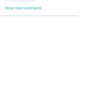
Show more comments
About
Product support and best practices
shared with fellow owners
...
Read more
Members
Anna
Follow
Mike Sox
Follow
Peter Jones
Follow
Madina Tarin
Follow